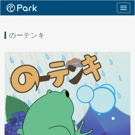
Togg
navig
のーテンキ